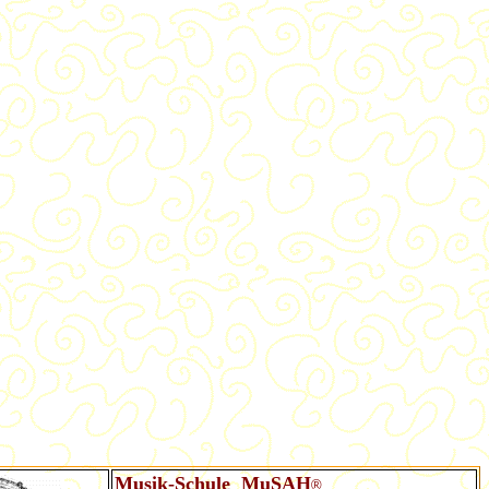
Musik-Schule MuSAH
®