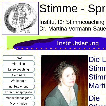
Sti
mme - Spr
Institut für Stimmcoaching
Dr. Martina Vormann-Saue
®
Die L
Stim
Stim
Mart
Di